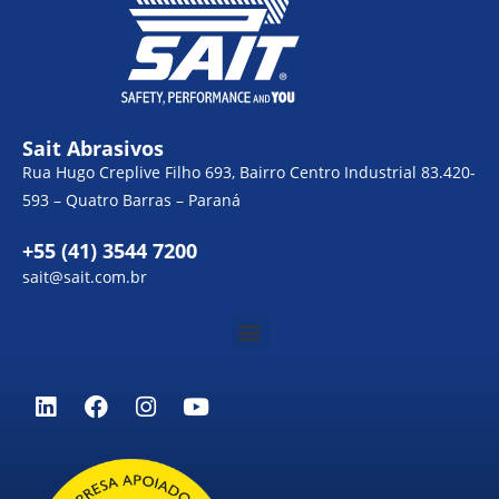
Sait Abrasivos
Rua Hugo Creplive Filho 693, Bairro Centro Industrial 83.420-
593 – Quatro Barras – Paraná
+55 (41) 3544 7200
sait@sait.com.br
Menu
L
F
I
Y
i
a
n
o
n
c
s
u
k
e
t
t
e
b
a
u