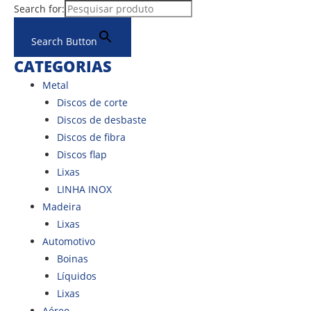
Ir
Search for:
para
Search Button
o
conteúdo
CATEGORIAS
Metal
Discos de corte
Discos de desbaste
Discos de fibra
Discos flap
Lixas
LINHA INOX
Madeira
Lixas
Automotivo
Boinas
Líquidos
Lixas
Aéreo