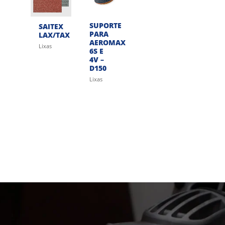
SUPORTE
SAITEX
PARA
LAX/TAX
AEROMAX
Lixas
6S E
4V –
D150
Lixas