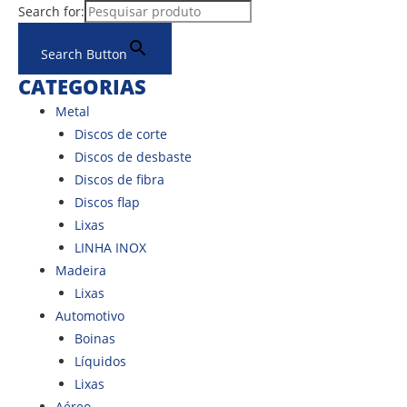
Ir
Search for:
para
Search Button
o
conteúdo
CATEGORIAS
Metal
Discos de corte
Discos de desbaste
Discos de fibra
Discos flap
Lixas
LINHA INOX
Madeira
Lixas
Automotivo
Boinas
Líquidos
Lixas
Aéreo