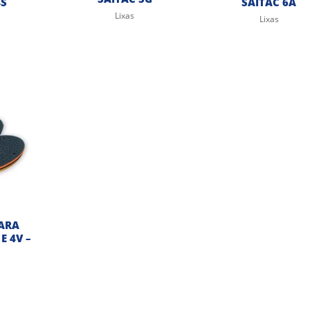
4S
SAITAC 6A
Lixas
Lixas
PARA
E 4V –