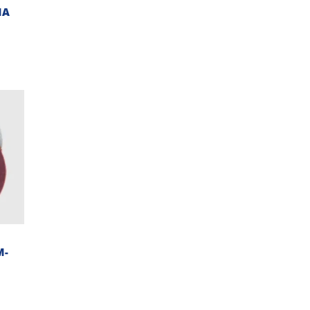
MA
M-