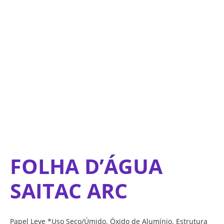
Ir
para
o
conteúdo
FOLHA D’ÁGUA
SAITAC ARC
Papel Leve *Uso Seco/Úmido. Óxido de Alumínio. Estrutura