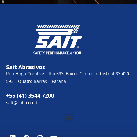
Sait Abrasivos
Rua Hugo Creplive Filho 693, Bairro Centro Industrial 83.420-
593 – Quatro Barras – Paraná
+55 (41) 3544 7200
sait@sait.com.br
Menu
L
F
I
Y