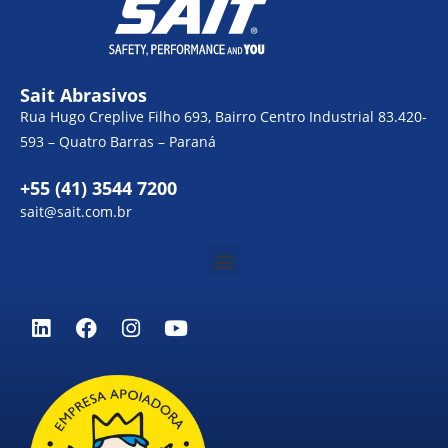
Sait Abrasivos
Rua Hugo Creplive Filho 693, Bairro Centro Industrial 83.420-
593 – Quatro Barras – Paraná
+55 (41) 3544 7200
sait@sait.com.br
Menu
L
F
I
Y
i
a
n
o
n
c
s
u
k
e
t
t
e
b
a
u
d
o
g
b
i
o
r
e