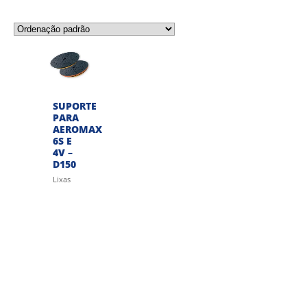
SUPORTE
PARA
AEROMAX
6S E
4V –
D150
Lixas