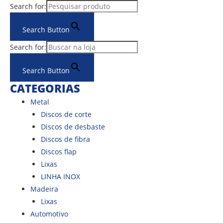
Ir
Search for:
para
Search Button
o
conteúdo
Search for:
Search Button
CATEGORIAS
Metal
Discos de corte
Discos de desbaste
Discos de fibra
Discos flap
Lixas
LINHA INOX
Madeira
Lixas
Automotivo