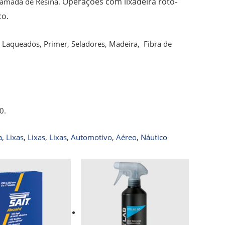
Operações com lixadeira roto-
Camada de Resina.
co.
, Laqueados, Primer, Seladores, Madeira, Fibra de
0.
a
,
Lixas
,
Lixas
,
Lixas
,
Automotivo
,
Aéreo
,
Náutico