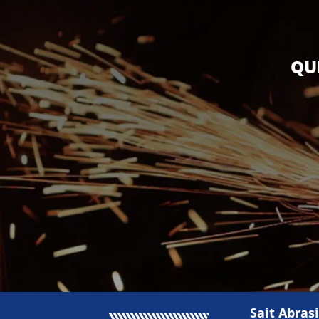
QU
Sait Abras