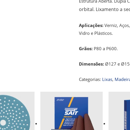
Estrutura Aberta. Dupla 
orbital. Lixamento a se
Aplicações:
Verniz, Aços
Vidro e Plásticos.
Grãos:
P80 a P600.
Dimensões:
Ø127 e Ø15
Categorias:
Lixas
,
Madeir