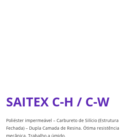
Ir
para
o
conteúdo
SAITEX C-H / C-W
Poliéster impermeável – Carbureto de Silício (Estrutura
Fechada) – Dupla Camada de Resina. Ótima resistência
mecânica. Trabalho a úmido.