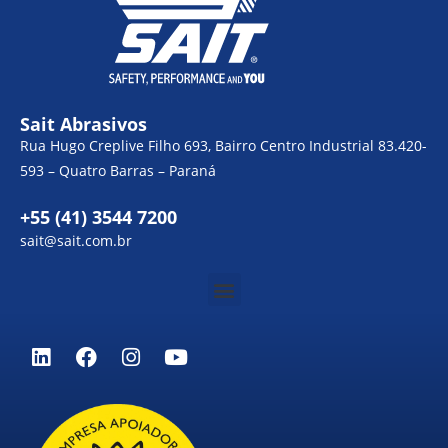
Sait Abrasivos
Rua Hugo Creplive Filho 693, Bairro Centro Industrial 83.420-
593 – Quatro Barras – Paraná
+55 (41) 3544 7200
sait@sait.com.br
Menu
L
F
I
Y
i
a
n
o
n
c
s
u
k
e
t
t
e
b
a
u