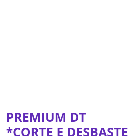
Ir
para
o
conteúdo
PREMIUM DT
*CORTE E DESBASTE