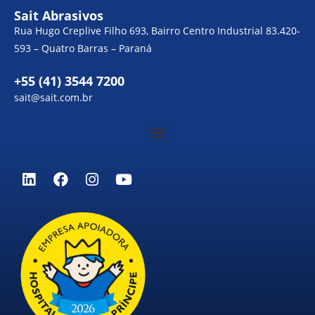
Sait Abrasivos
Rua Hugo Creplive Filho 693, Bairro Centro Industrial 83.420-
593 – Quatro Barras – Paraná
+55 (41) 3544 7200
sait@sait.com.br
Menu
L
F
I
Y
i
a
n
o
n
c
s
u
k
e
t
t
e
b
a
u
d
o
g
b
i
o
r
e
n
k
a
m