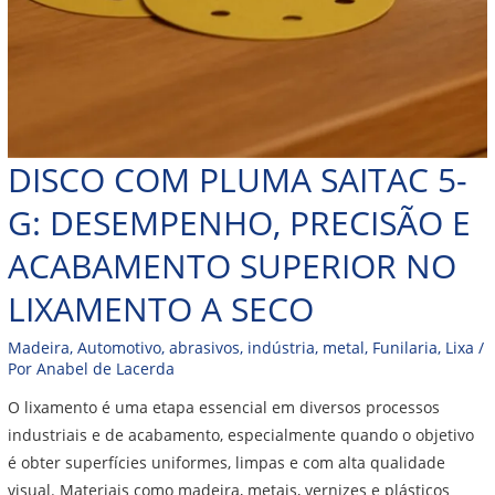
DISCO COM PLUMA SAITAC 5-
G: DESEMPENHO, PRECISÃO E
ACABAMENTO SUPERIOR NO
LIXAMENTO A SECO
Madeira
,
Automotivo
,
abrasivos
,
indústria
,
metal
,
Funilaria
,
Lixa
/
Por
Anabel de Lacerda
O lixamento é uma etapa essencial em diversos processos
industriais e de acabamento, especialmente quando o objetivo
é obter superfícies uniformes, limpas e com alta qualidade
visual. Materiais como madeira, metais, vernizes e plásticos