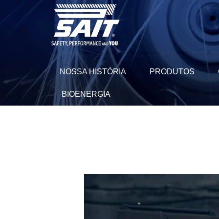
Ir
para
o
conteúdo
NOSSA HISTÓRIA
PRODUTOS
BIOENERGIA
Navegação
de
Post