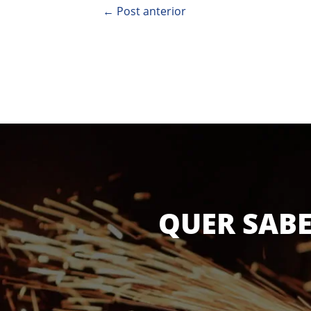
←
Post anterior
QUER SABE