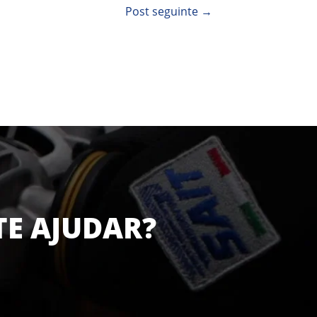
Post seguinte
→
TE AJUDAR?