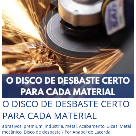
O DISCO DE DESBASTE CERTO
PARA CADA MATERIAL
abrasivos
,
premium
,
indústria
,
metal
,
Acabamento
,
Dicas
,
Metal
mecânico
,
Disco de desbaste
/ Por
Anabel de Lacerda