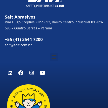
Sait Abrasivos
Rua Hugo Creplive Filho 693, Bairro Centro Industrial 83.420-
593 – Quatro Barras – Paraná
+55 (41) 3544 7200
sait@sait.com.br
Menu
L
F
I
Y
i
a
n
o
n
c
s
u
k
e
t
t
e
b
a
u
d
o
g
b
i
o
r
e
n
k
a