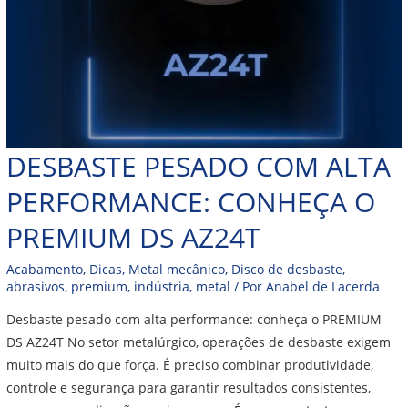
DESBASTE PESADO COM ALTA
PERFORMANCE: CONHEÇA O
PREMIUM DS AZ24T
Acabamento
,
Dicas
,
Metal mecânico
,
Disco de desbaste
,
abrasivos
,
premium
,
indústria
,
metal
/ Por
Anabel de Lacerda
Desbaste pesado com alta performance: conheça o PREMIUM
DS AZ24T No setor metalúrgico, operações de desbaste exigem
muito mais do que força. É preciso combinar produtividade,
controle e segurança para garantir resultados consistentes,