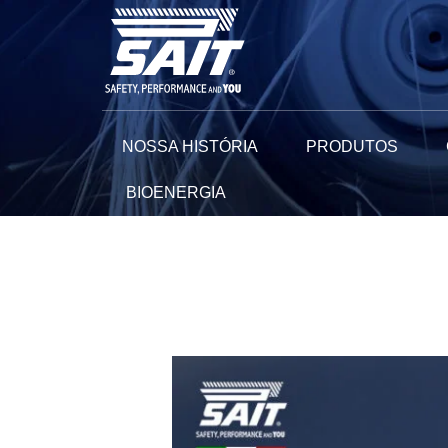
Ir
para
o
conteúdo
NOSSA HISTÓRIA
PRODUTOS
BIOENERGIA
Navegação
de
Post