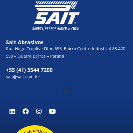
Sait Abrasivos
Rua Hugo Creplive Filho 693, Bairro Centro Industrial 83.420-
593 – Quatro Barras – Paraná
+55 (41) 3544 7200
sait@sait.com.br
Menu
L
F
I
Y
i
a
n
o
n
c
s
u
k
e
t
t
e
b
a
u