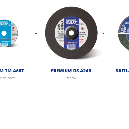
M TM A60T
PREMIUM DS A24R
SAITL
s de corte
Metal