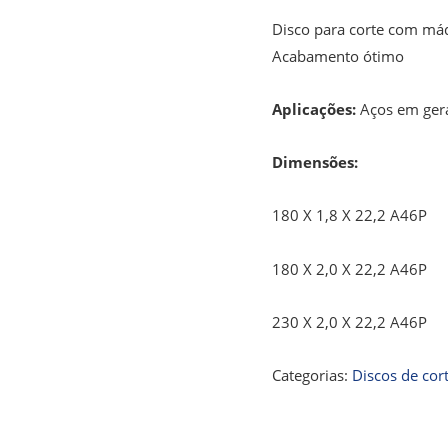
Disco para corte com máq
Acabamento ótimo
Aplicações:
Aços em geral
Dimensões:
180 X 1,8 X 22,2 A46P
180 X 2,0 X 22,2 A46P
230 X 2,0 X 22,2 A46P
Categorias:
Discos de cor