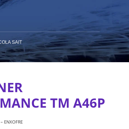
COLA SAIT
NER
MANCE TM A46P
 – ENXOFRE