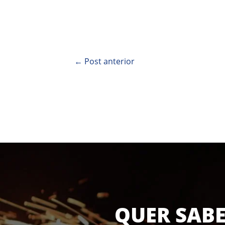
←
Post anterior
QUER SABE