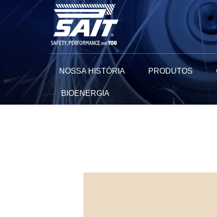
Ir
para
o
conteúdo
NOSSA HISTÓRIA
PRODUTOS
BIOENERGIA
Navegação
de
Post