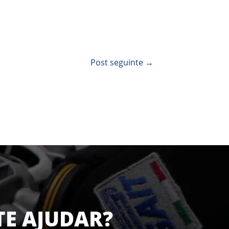
Post seguinte
→
TE AJUDAR?