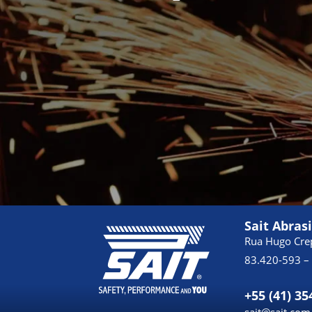
Sait Abras
Rua Hugo Crep
83.420-593 – 
+55 (41) 35
sait@sait.com