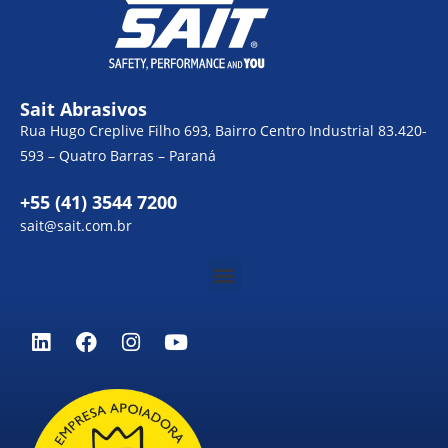
Sait Abrasivos
Rua Hugo Creplive Filho 693, Bairro Centro Industrial 83.420-
593 – Quatro Barras – Paraná
+55 (41) 3544 7200
sait@sait.com.br
Menu
L
F
I
Y
i
a
n
o
n
c
s
u
k
e
t
t
e
b
a
u
d
o
g
b