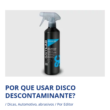
Ir
Navegação
para
de
o
Post
conteúdo
POR QUE USAR DISCO
DESCONTAMINANTE?
/
Dicas
,
Automotivo
,
abrasivos
/ Por
Editor