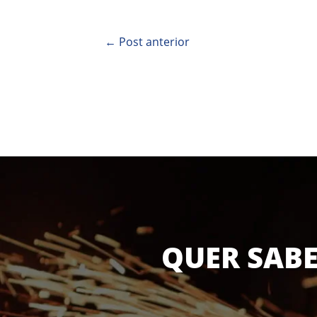
←
Post anterior
QUER SABE