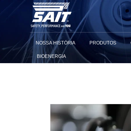
Ir
para
o
conteúdo
NOSSA HISTÓRIA
PRODUTOS
BIOENERGIA
Navegação
de
Post