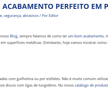
 ACABAMENTO PERFEITO EM P
te
,
segurança
,
abrasivos
/ Por
Editor
nosso
Blog
, sempre falamos de como ter
um bom acabamento
, 
 em superfícies metálicas. Entretanto, hoje vamos mostrar co
das com guilhotina ou por estiletes. Não é muito comum utilizar 
ilize discos com ligas de tungstênio. No nosso
catálogo de produt