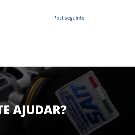
Post seguinte
→
TE AJUDAR?