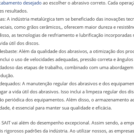
cabamento desejado
ao escolher o abrasivo correto. Cada operaç
es resultados.
as: A indústria metalúrgica tem se beneficiado das inovações tec
ciais, como grãos cerâmicos,, oferecem maior dureza e resistên
disso, as tecnologias de resfriamento e lubrificação incorporadas
da útil dos discos.
desbaste: Além da qualidade dos abrasivos, a otimização dos proc
 inclui o uso de velocidades adequadas, pressão correta e ângulo
dadoso das etapas de trabalho, combinado com uma abordagem si
odução.
dequados: A manutenção regular dos abrasivos e dos equipamento
r a vida útil dos abrasivos. Isso inclui a limpeza regular dos di
ção periódica dos equipamentos. Além disso, o armazenamento a
de, é essencial para manter sua qualidade e eficácia.
vos SAIT vai além do desempenho excepcional. Assim sendo, a em
 rigorosos padrões da indústria. Ao utilizar nossos, as empres