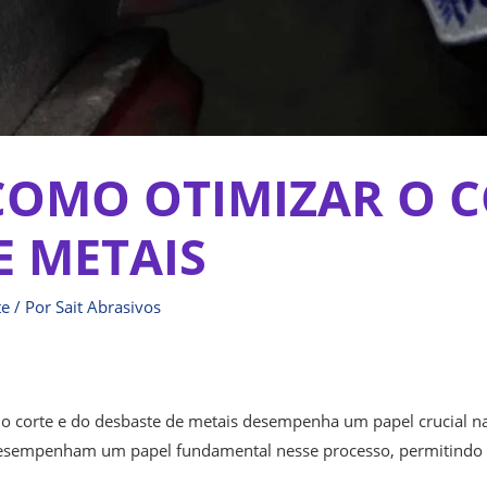
 COMO OTIMIZAR O C
E METAIS
te
/ Por
Sait Abrasivos
do corte e do desbaste de metais desempenha um papel crucial na
desempenham um papel fundamental nesse processo, permitindo 