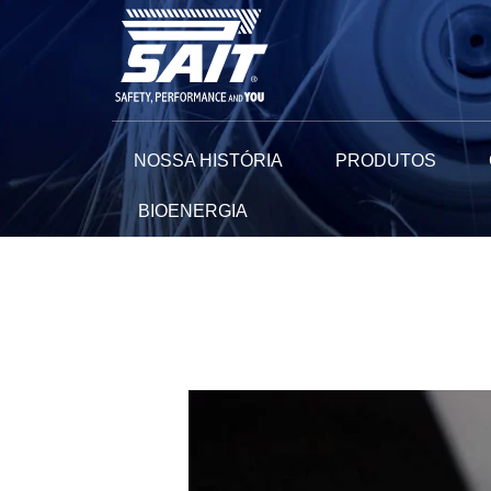
Ir
para
o
conteúdo
NOSSA HISTÓRIA
PRODUTOS
BIOENERGIA
Navegação
de
Post