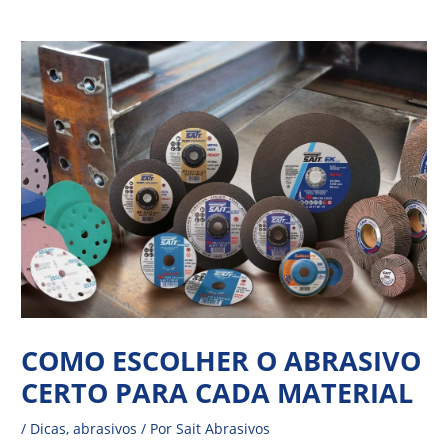
Ir
Navegação
para
de
o
Post
conteúdo
COMO ESCOLHER O ABRASIVO
CERTO PARA CADA MATERIAL
/
Dicas
,
abrasivos
/ Por
Sait Abrasivos