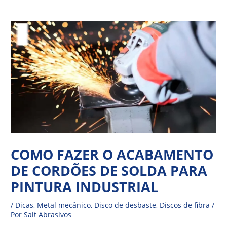
Ir
Navegação
para
de
o
Post
conteúdo
COMO FAZER O ACABAMENTO
DE CORDÕES DE SOLDA PARA
PINTURA INDUSTRIAL
/
Dicas
,
Metal mecânico
,
Disco de desbaste
,
Discos de fibra
/
Por
Sait Abrasivos