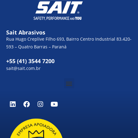
Sait Abrasivos
Rua Hugo Creplive Filho 693, Bairro Centro Industrial 83.420-
593 – Quatro Barras – Paraná
+55 (41) 3544 7200
sait@sait.com.br
Menu
L
F
I
Y
i
a
n
o
n
c
s
u
k
e
t
t
e
b
a
u
d
o
g
b