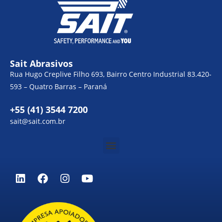
Sait Abrasivos
Rua Hugo Creplive Filho 693, Bairro Centro Industrial 83.420-
593 – Quatro Barras – Paraná
+55 (41) 3544 7200
sait@sait.com.br
Menu
L
F
I
Y
i
a
n
o
n
c
s
u
k
e
t
t
e
b
a
u