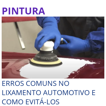
Ir
PINTURA
Erros
para
comuns
o
no
conteúdo
lixamento
automotivo
e
como
evitá-
los
ERROS COMUNS NO
LIXAMENTO AUTOMOTIVO E
COMO EVITÁ-LOS