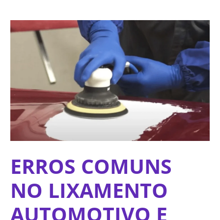
Ir
Navegação
para
de
o
Post
conteúdo
ERROS COMUNS
NO LIXAMENTO
AUTOMOTIVO E