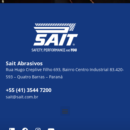
Sait Abrasivos
Rua Hugo Creplive Filho 693, Bairro Centro Industrial 83.420-
593 – Quatro Barras – Paraná
+55 (41) 3544 7200
sait@sait.com.br
Menu
L
F
I
Y