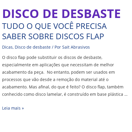
Ir
DISCO DE DESBASTE
Tudo
para
o
o
TUDO O QUE VOCÊ PRECISA
que
conteúdo
você
SABER SOBRE DISCOS FLAP
precisa
saber
Dicas
,
Disco de desbaste
/ Por
Sait Abrasivos
sobre
O disco flap pode substituir os discos de desbaste,
Discos
especialmente em aplicações que necessitam de melhor
Flap
acabamento da peça. No entanto, podem ser usados em
processos que vão desde a remoção do material até o
acabamento. Mas afinal, do que é feito? O disco flap, também
conhecido como disco lamelar, é construído em base plástica …
Leia mais »