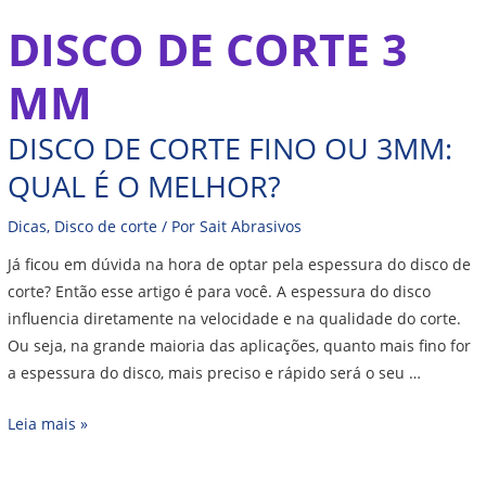
Ir
DISCO DE CORTE 3
Disco
para
de
o
MM
corte
conteúdo
fino
DISCO DE CORTE FINO OU 3MM:
ou
3mm:
QUAL É O MELHOR?
qual
é
Dicas
,
Disco de corte
/ Por
Sait Abrasivos
o
Já ficou em dúvida na hora de optar pela espessura do disco de
melhor?
corte? Então esse artigo é para você. A espessura do disco
influencia diretamente na velocidade e na qualidade do corte.
Ou seja, na grande maioria das aplicações, quanto mais fino for
a espessura do disco, mais preciso e rápido será o seu …
Leia mais »