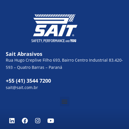
Sait Abrasivos
Rua Hugo Creplive Filho 693, Bairro Centro Industrial 83.420-
593 – Quatro Barras – Paraná
+55 (41) 3544 7200
sait@sait.com.br
Menu
L
F
I
Y
i
a
n
o