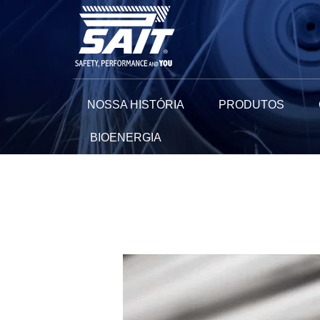
Ir
para
o
conteúdo
NOSSA HISTÓRIA
PRODUTOS
BIOENERGIA
Navegação
de
Post