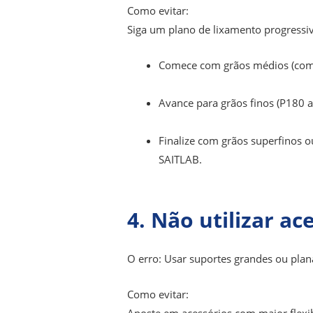
Como evitar:
Siga um plano de lixamento progressi
Comece com grãos médios (com
Avance para grãos finos (P180 a
Finalize com grãos superfinos 
SAITLAB.
4. Não utilizar a
O erro: Usar suportes grandes ou plana
Como evitar:
Aposte em acessórios com maior flexib