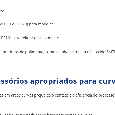
vo:
o P80 ou P120) para modelar.
 P320) para refinar o acabamento.
ou produtos de polimento, como a linha de manta não tecido SAI
cessórios apropriados para cur
s em áreas curvas prejudica o contato e a eficiência do processo
ilidade, como pads específicos para cantos e curvas.