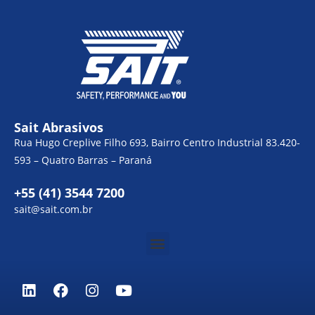
Sait Abrasivos
Rua Hugo Creplive Filho 693, Bairro Centro Industrial 83.420-
593 – Quatro Barras – Paraná
+55 (41) 3544 7200
sait@sait.com.br
Menu
L
F
I
Y
i
a
n
o
n
c
s
u