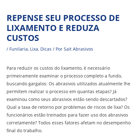
Ir
Navegação
para
REPENSE SEU PROCESSO DE
de
o
LIXAMENTO E REDUZA
Post
conteúdo
CUSTOS
/
Funilaria
,
Lixa
,
Dicas
/ Por
Sait Abrasivos
Para reduzir os custos do lixamento, é necessário
primeiramente examinar o processo completo a fundo,
buscando gargalos: Os abrasivos utilizados atualmente lhe
permitem realizar o processo em quantas etapas? Já
examinou como seus abrasivos estão sendo descartados?
Qual a taxa de retorno por problemas de riscos de lixa? Os
funcionários estão treinados para fazer uso dos abrasivos
corretamente? Todos esses fatores afetam no desempenho
final do trabalho.