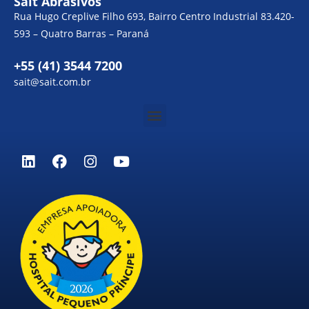
Sait Abrasivos
Rua Hugo Creplive Filho 693, Bairro Centro Industrial 83.420-
593 – Quatro Barras – Paraná
+55 (41) 3544 7200
sait@sait.com.br
Menu
L
F
I
Y
i
a
n
o
n
c
s
u
k
e
t
t
e
b
a
u
d
o
g
b
i
o
r
e
n
k
a
m