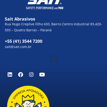
Sait Abrasivos
Rua Hugo Creplive Filho 693, Bairro Centro Industrial 83.420-
593 – Quatro Barras – Paraná
+55 (41) 3544 7200
sait@sait.com.br
Menu
L
F
I
Y
i
a
n
o
n
c
s
u
k
e
t
t
e
b
a
u
d
o
g
b
i
o
r
e
n
k
a