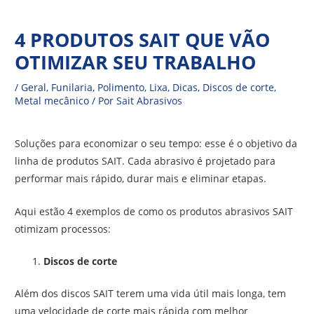
Ir
Navegação
para
4 PRODUTOS SAIT QUE VÃO
de
o
OTIMIZAR SEU TRABALHO
Post
conteúdo
/
Geral
,
Funilaria
,
Polimento
,
Lixa
,
Dicas
,
Discos de corte
,
Metal mecânico
/ Por
Sait Abrasivos
Soluções para economizar o seu tempo: esse é o objetivo da
linha de produtos SAIT. Cada abrasivo é projetado para
performar mais rápido, durar mais e eliminar etapas.
Aqui estão 4 exemplos de como os produtos abrasivos SAIT
otimizam processos:
Discos de corte
Além dos discos SAIT terem uma vida útil mais longa, tem
uma velocidade de corte mais rápida com melhor