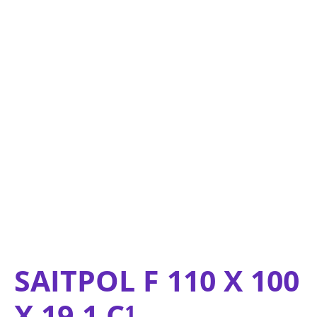
Ir
para
o
conteúdo
SAITPOL F 110 X 100
X 19,1 C¹