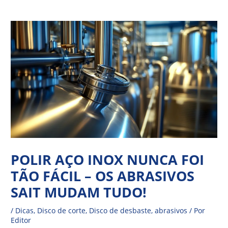
Ir
Navegação
para
de
o
Post
conteúdo
POLIR AÇO INOX NUNCA FOI
TÃO FÁCIL – OS ABRASIVOS
SAIT MUDAM TUDO!
/
Dicas
,
Disco de corte
,
Disco de desbaste
,
abrasivos
/ Por
Editor