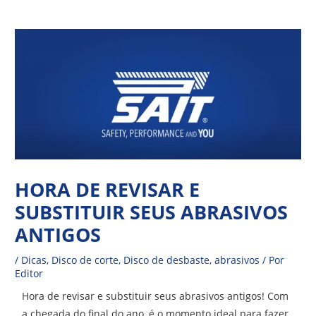
Ir
Navegação
para
de
o
Post
conteúdo
HORA DE REVISAR E
SUBSTITUIR SEUS ABRASIVOS
ANTIGOS
/
Dicas
,
Disco de corte
,
Disco de desbaste
,
abrasivos
/ Por
Editor
Hora de revisar e substituir seus abrasivos antigos! Com
a chegada do final do ano, é o momento ideal para fazer