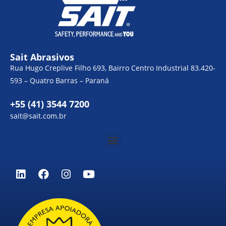
Sait Abrasivos
Rua Hugo Creplive Filho 693, Bairro Centro Industrial 83.420-
593 – Quatro Barras – Paraná
+55 (41) 3544 7200
sait@sait.com.br
Menu
L
F
I
Y
i
a
n
o
n
c
s
u
k
e
t
t
e
b
a
u
d
o
g
b