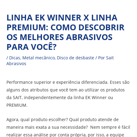
Ir
Navegação
para
LINHA EK WINNER X LINHA
de
o
PREMIUM: COMO DESCOBRIR
Post
conteúdo
OS MELHORES ABRASIVOS
PARA VOCÊ?
/
Dicas
,
Metal mecânico
,
Disco de desbaste
/ Por
Sait
Abrasivos
Performance superior e experiência diferenciada. Esses são
alguns dos atributos que você tem ao utilizar os produtos
da SAIT, independentemente da linha EK Winner ou
PREMIUM.
Agora, qual produto escolher? Qual produto atende de
maneira mais exata a sua necessidade? Nem sempre é fácil
realizar essa análise por conta própria, por isso, a equipe