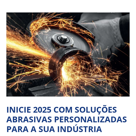
Ir
Navegação
para
de
o
Post
conteúdo
INICIE 2025 COM SOLUÇÕES
ABRASIVAS PERSONALIZADAS
PARA A SUA INDÚSTRIA