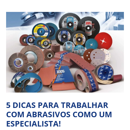
Ir
Navegação
para
de
o
Post
conteúdo
5 DICAS PARA TRABALHAR
COM ABRASIVOS COMO UM
ESPECIALISTA!