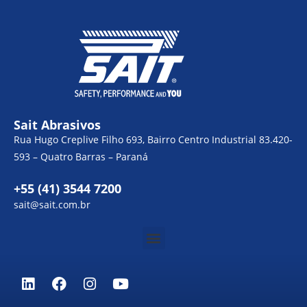
Sait Abrasivos
Rua Hugo Creplive Filho 693, Bairro Centro Industrial 83.420-
593 – Quatro Barras – Paraná
+55 (41) 3544 7200
sait@sait.com.br
Menu
L
F
I
Y
i
a
n
o
n
c
s
u