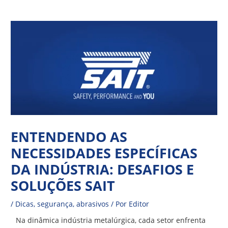
Ir
Navegação
para
de
o
Post
conteúdo
ENTENDENDO AS
NECESSIDADES ESPECÍFICAS
DA INDÚSTRIA: DESAFIOS E
SOLUÇÕES SAIT
/
Dicas
,
segurança
,
abrasivos
/ Por
Editor
Na dinâmica indústria metalúrgica, cada setor enfrenta