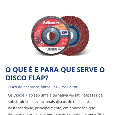
Ir
Navegação
para
de
o
Post
conteúdo
O QUE É E PARA QUE SERVE O
DISCO FLAP?
/
Disco de desbaste
,
abrasivos
/ Por
Editor
Os
Discos Flap
são uma alternativa versátil, capazes de
substituir os convencionais discos de desbaste,
destacando-se, principalmente, em aplicações que
demandam um acabamento mais refinado da peça. Sua