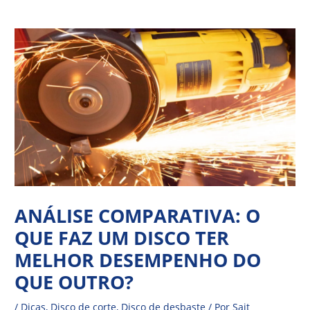
Ir
Navegação
para
de
o
Post
conteúdo
ANÁLISE COMPARATIVA: O
QUE FAZ UM DISCO TER
MELHOR DESEMPENHO DO
QUE OUTRO?
/
Dicas
,
Disco de corte
,
Disco de desbaste
/ Por
Sait