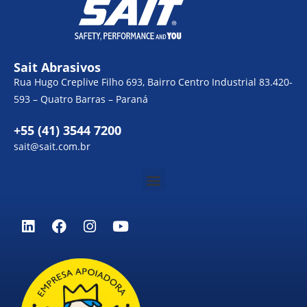
Sait Abrasivos
Rua Hugo Creplive Filho 693, Bairro Centro Industrial 83.420-
593 – Quatro Barras – Paraná
+55 (41) 3544 7200
sait@sait.com.br
Menu
L
F
I
Y
i
a
n
o
n
c
s
u
k
e
t
t
e
b
a
u
d
o
g
b
i
o
r
e