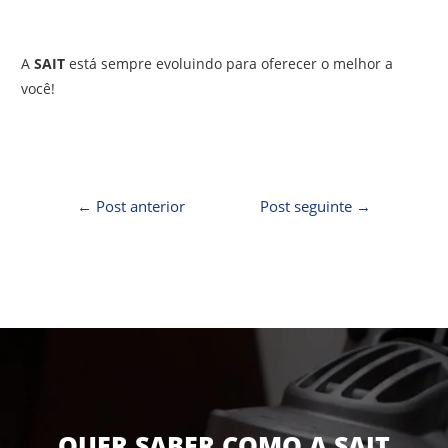
A
SAIT
está sempre evoluindo para oferecer o melhor a
você!
←
Post anterior
Post seguinte
→
QUER SABER COMO A SAIT