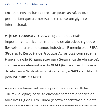
/
Geral
/ Por
Sait Abrasivos
Em 1953, nossos fundadores lançaram as raízes que
permitiriam que a empresa se tornasse um gigante
internacional.
Hoje
SAIT ABRASIVI S.p.A.
é hoje uma das mais
importantes fabricantes mundiais de abrasivos rígidos e
flexíveis para uso no campo industrial. É membro da
FEPA
(Federação Européia de Produtos Abrasivos), com sede na
França, da
oSa
(Organização para Segurança de Abrasivos),
com sede na Alemanha e da
SEAM
(Fabricantes Europeus
de Abrasivos Sustentáveis). Além disso, a
SAIT
é certificada
pela
ISO 9001
e
14.001.
As sedes administrativas e operativas ficam na Itália, em
Turim (Collegno), onde se encontra também a fábrica de
abrasivos rígidos. Em Cuneo (Piozzo) encontra-se a planta
de abrasivos flexíveis. Toda eficiência logística é feita pela