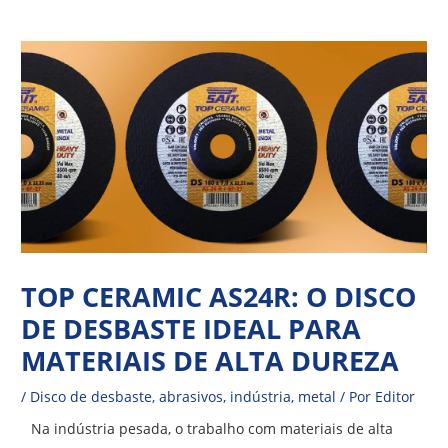
Ir
Navegação
para
de
o
Post
conteúdo
TOP CERAMIC AS24R: O DISCO
DE DESBASTE IDEAL PARA
MATERIAIS DE ALTA DUREZA
/
Disco de desbaste
,
abrasivos
,
indústria
,
metal
/ Por
Editor
Na indústria pesada, o trabalho com materiais de alta