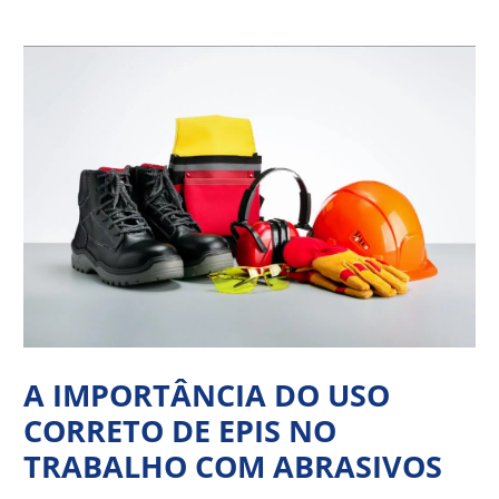
Ir
Navegação
para
de
o
Post
conteúdo
A IMPORTÂNCIA DO USO
CORRETO DE EPIS NO
TRABALHO COM ABRASIVOS