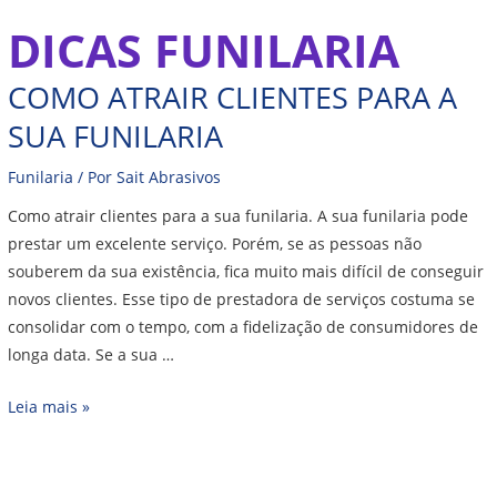
Ir
DICAS FUNILARIA
Como
para
atrair
o
COMO ATRAIR CLIENTES PARA A
clientes
conteúdo
para
SUA FUNILARIA
a
sua
Funilaria
/ Por
Sait Abrasivos
funilaria
Como atrair clientes para a sua funilaria. A sua funilaria pode
prestar um excelente serviço. Porém, se as pessoas não
souberem da sua existência, fica muito mais difícil de conseguir
novos clientes. Esse tipo de prestadora de serviços costuma se
consolidar com o tempo, com a fidelização de consumidores de
longa data. Se a sua …
Leia mais »