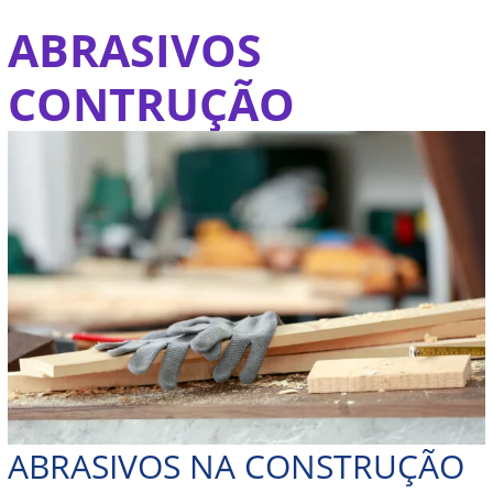
Ir
ABRASIVOS
Abrasivos
para
na
o
CONTRUÇÃO
construção
conteúdo
civil
ABRASIVOS NA CONSTRUÇÃO