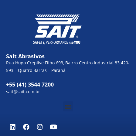
Sait Abrasivos
Rua Hugo Creplive Filho 693, Bairro Centro Industrial 83.420-
593 – Quatro Barras – Paraná
+55 (41) 3544 7200
sait@sait.com.br
Menu
L
F
I
Y
i
a
n
o