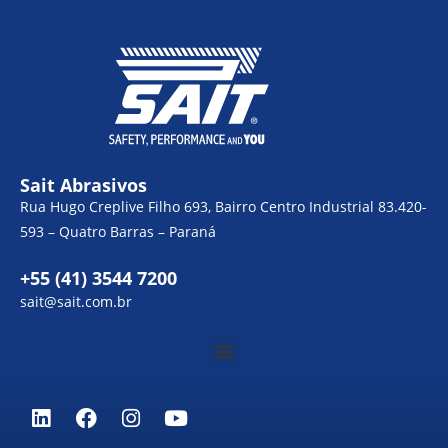
Sait Abrasivos
Rua Hugo Creplive Filho 693, Bairro Centro Industrial 83.420-
593 – Quatro Barras – Paraná
+55 (41) 3544 7200
sait@sait.com.br
Menu
L
F
I
Y
i
a
n
o