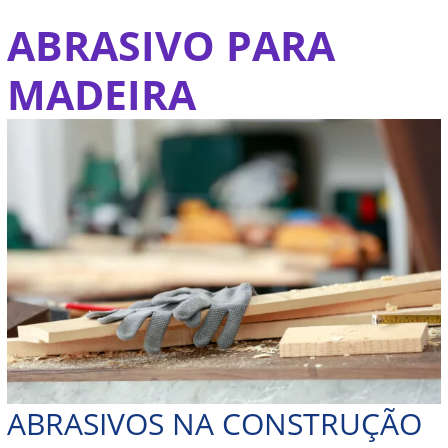
Ir
ABRASIVO PARA
Abrasivos
para
na
o
MADEIRA
construção
conteúdo
civil
ABRASIVOS NA CONSTRUÇÃO