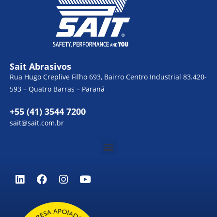
Sait Abrasivos
Rua Hugo Creplive Filho 693, Bairro Centro Industrial 83.420-
593 – Quatro Barras – Paraná
+55 (41) 3544 7200
sait@sait.com.br
Menu
L
F
I
Y
i
a
n
o
n
c
s
u
k
e
t
t
e
b
a
u