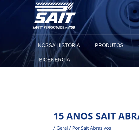
Ir
para
o
conteúdo
NOSSA HISTÓRIA
PRODUTOS
BIOENERGIA
Navegação
de
Post
15 ANOS SAIT ABR
/
Geral
/ Por
Sait Abrasivos