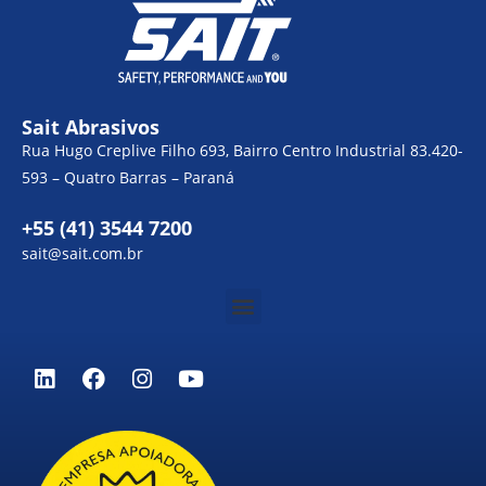
Sait Abrasivos
Rua Hugo Creplive Filho 693, Bairro Centro Industrial 83.420-
593 – Quatro Barras – Paraná
+55 (41) 3544 7200
sait@sait.com.br
Menu
L
F
I
Y
i
a
n
o
n
c
s
u
k
e
t
t
e
b
a
u
d
o
g
b