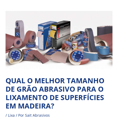
Ir
Navegação
para
de
o
Post
conteúdo
QUAL O MELHOR TAMANHO
DE GRÃO ABRASIVO PARA O
LIXAMENTO DE SUPERFÍCIES
EM MADEIRA?
/
Lixa
/ Por
Sait Abrasivos