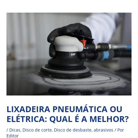
Ir
Navegação
para
de
o
Post
conteúdo
LIXADEIRA PNEUMÁTICA OU
ELÉTRICA: QUAL É A MELHOR?
/
Dicas
,
Disco de corte
,
Disco de desbaste
,
abrasivos
/ Por
Editor