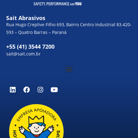
Sait Abrasivos
Rua Hugo Creplive Filho 693, Bairro Centro Industrial 83.420-
593 – Quatro Barras – Paraná
+55 (41) 3544 7200
sait@sait.com.br
Menu
L
F
I
Y
i
a
n
o
n
c
s
u
k
e
t
t
e
b
a
u
d
o
g
b
i
o
r
e
n
k
a
m