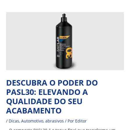
Ir
Navegação
para
de
o
Post
conteúdo
DESCUBRA O PODER DO
PASL30: ELEVANDO A
QUALIDADE DO SEU
ACABAMENTO
/
Dicas
,
Automotivo
,
abrasivos
/ Por
Editor